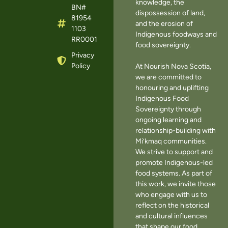
knowledge, the
BN#
dispossession of land,
81954
and the erosion of
1103
Indigenous foodways and
RR0001
food sovereignty.
Privacy
Policy
At Nourish Nova Scotia,
we are committed to
honouring and uplifting
Indigenous Food
Sovereignty through
ongoing learning and
relationship-building with
Mi’kmaq communities.
We strive to support and
promote Indigenous-led
food systems. As part of
this work, we invite those
who engage with us to
reflect on the historical
and cultural influences
that shape our food