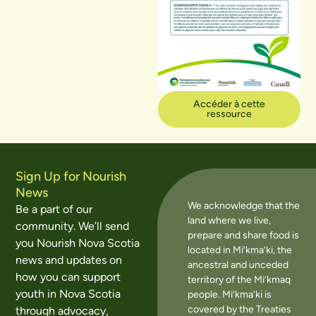
Accéder à cette
ressource
Sign Up for Nourish
News
We acknowledge that the
Be a part of our
land where we live,
community. We’ll send
prepare and share food is
you Nourish Nova Scotia
located in Mi’kma’ki, the
news and updates on
ancestral and unceded
how you can support
territory of the Mi’kmaq
youth in Nova Scotia
people. Mi’kma’ki is
covered by the Treaties
through advocacy,