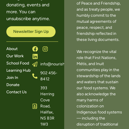
of Peace and Friendship,
donating, events and
and as treaty people, we
more. You can
humbly commit to the
unsubscribe anytime.
mutual agreements of
peace, respect, and
Newsletter Sign Up
friendship reflected in
these living documents.
About
We recognize the vital
Our Work
role that First Nations,
School Food
Métis, and Inuit
info@nourishns.ca
communities play in the
Learning Hub
902 456-
stewardship of the lands
Join In
8412
and waters that sustain
Donate
393
our food systems. We
Contact Us
Herring
also acknowledge the
Cove
many harms of
Road,
colonization on
Halifax,
Indigenous food systems
NS B3R
— including the
1W3
disruption of traditional