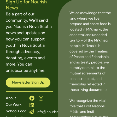
Sign Up for Nourish
News
We acknowledge that the
Be a part of our
land where we live,
community. We’ll send
prepare and share food is
you Nourish Nova Scotia
located in Mi’kma’ki, the
news and updates on
ancestral and unceded
how you can support
territory of the Mi’kmaq
youth in Nova Scotia
people. Mi’kma’ki is
covered by the Treaties
through advocacy,
of Peace and Friendship,
donating, events and
and as treaty people, we
more. You can
humbly commit to the
unsubscribe anytime.
mutual agreements of
peace, respect, and
Newsletter Sign Up
friendship reflected in
these living documents.
About
We recognize the vital
Our Work
role that First Nations,
School Food
Métis, and Inuit
info@nourishns.ca