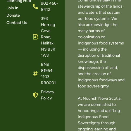
communities play in the
Learning Hub
902 456-
stewardship of the lands
Join In
8412
and waters that sustain
Donate
393
our food systems. We
Contact Us
Herring
also acknowledge the
Cove
many harms of
Road,
colonization on
Halifax,
Indigenous food systems
NS B3R
— including the
1W3
disruption of traditional
knowledge, the
BN#
dispossession of land,
81954
and the erosion of
1103
Indigenous foodways and
RR0001
food sovereignty.
Privacy
Policy
At Nourish Nova Scotia,
we are committed to
honouring and uplifting
Indigenous Food
Sovereignty through
ongoing learning and