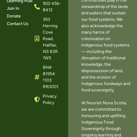
communities play in the
Learning Hub
902 456-
stewardship of the lands
Join In
8412
and waters that sustain
Donate
393
our food systems. We
Contact Us
Herring
also acknowledge the
Cove
many harms of
Road,
colonization on
Halifax,
Indigenous food systems
NS B3R
— including the
1W3
disruption of traditional
knowledge, the
BN#
dispossession of land,
81954
and the erosion of
1103
Indigenous foodways and
RR0001
food sovereignty.
Privacy
Policy
At Nourish Nova Scotia,
we are committed to
honouring and uplifting
Indigenous Food
Sovereignty through
ongoing learning and