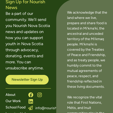
Sign Up for Nourish
News
We acknowledge that the
Be a part of our
land where we live,
community. We’ll send
prepare and share food is
you Nourish Nova Scotia
located in Mi’kma’ki, the
news and updates on
ancestral and unceded
how you can support
territory of the Mi’kmaq
youth in Nova Scotia
people. Mi’kma’ki is
covered by the Treaties
through advocacy,
of Peace and Friendship,
donating, events and
and as treaty people, we
more. You can
humbly commit to the
unsubscribe anytime.
mutual agreements of
peace, respect, and
Newsletter Sign Up
friendship reflected in
these living documents.
About
We recognize the vital
Our Work
role that First Nations,
School Food
Métis, and Inuit
info@nourishns.ca